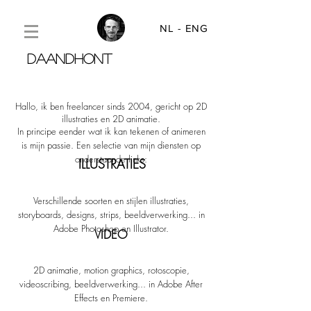
NL
- ENG
DAANDHONT
Hallo, ik ben freelancer sinds 2004, gericht op 2D
illustraties en 2D animatie.
In principe eender wat ik kan tekenen of animeren
is mijn passie. Een selectie van mijn diensten op
onderstaande links:
ILLUSTRATIES
Verschillende soorten en stijlen illustraties,
storyboards, designs, strips, beeldverwerking... in
Adobe Photoshop en Illustrator.
VIDEO
2D animatie, motion graphics, rotoscopie,
videoscribing, beeldverwerking... in Adobe After
Effects en Premiere.